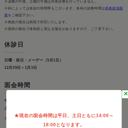
※金曜の午後、土曜の午後は外来診療を行っていません。
※科によっては休診の時間帯もございます。各科の診療時間は
外来担当医
表
をご確認下さい。
※救急の場合は病院で対応いたします。
※医師の都合で体制表と異なる場合がありますので、ご了承下さい。
休診日
日曜・祝日・メーデー（5月1日）
12月29日～1月3日
面会時間
平日 14:30〜20:00
土日・祝日 11:00〜20:00
★現在の面会時間は平日、土日ともに14:00～
※感染予防の為、ただいま面会禁止中です。
18:00となります。