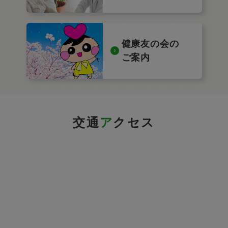
健康友の会の
ご案内
交通
ア
クセス