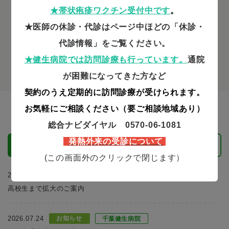
★帯状疱疹ワクチン受付中です
。
千葉健生病院フロアマップ
★医師の休診・代診はページ中ほどの「休診・
代診情報」をご覧ください。
まくはり診療所フロアマップ
★健生病院では訪問診療も行っていま
す
。
通院
が困難になってきた方など
契約のうえ定期的に訪問診療が受けられます。
お気軽にご相談ください（要ご相談地域あり）
当院からのお
知
らせ
総合ナビダイヤル 0570-06-1081
発熱外来の受診について
すべて
お知らせ
ご来院の方
採用情報
(この画面外のクリックで閉じます）
2026.07.29
重要
まくはり診療所
高校生まで拡大のご案内
2026.07.24
お知らせ
千葉健生病院