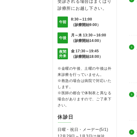
受診される場合はまくはり
診療所にお越し下さい。
8:30～11:00
午前
（診療開始9:00）
月～木 13:30～16:00
午後
（診療開始14:00）
金 17:30～19:45
夜間
外来
（診療開始18:00）
※金曜の午後、土曜の午後は外
来診療を行っていません。
※救急の場合は病院で対応いた
します。
※医師の都合で体制表と異なる
場合がありますので、ご了承下
さい。
休診日
日曜・祝日・メーデー(5/1)
12月29日～1月3日は休診