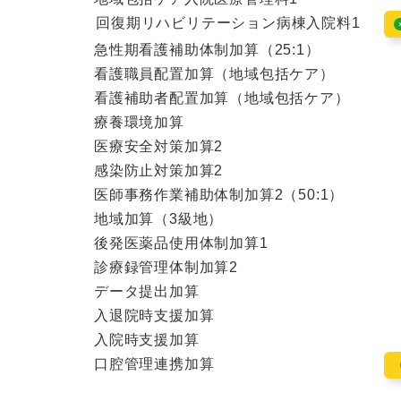
回復期リハビリテーション病棟入院料1
急性期看護補助体制加算（25:1）
看護職員配置加算（地域包括ケア）
看護補助者配置加算（地域包括ケア）
療養環境加算
医療安全対策加算2
感染防止対策加算2
医師事務作業補助体制加算2（50:1）
地域加算（3級地）
後発医薬品使用体制加算1
診療録管理体制加算2
データ提出加算
入退院時支援加算
入院時支援加算
口腔管理連携加算