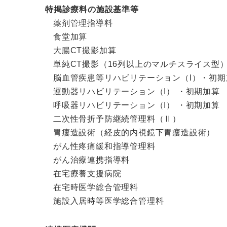
特掲診療料の施設基準等
薬剤管理指導料
食堂加算
大腸CT撮影加算
単純CT撮影（16列以上のマルチスライス型
脳血管疾患等リハビリテーション（I）・初期
運動器リハビリテーション（I） ・初期加算
呼吸器リハビリテーション（I） ・初期加算
二次性骨折予防継続管理料（Ⅱ）
胃瘻造設術（経皮的内視鏡下胃瘻造設術）
がん性疼痛緩和指導管理料
がん治療連携指導料
在宅療養支援病院
在宅時医学総合管理料
施設入居時等医学総合管理料