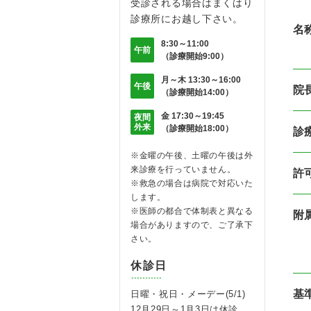
受診される場合はまくはり
診療所にお越し下さい。
名
8:30～11:00
午前
（診療開始9:00）
月～木 13:30～16:00
午後
院
（診療開始14:00）
金 17:30～19:45
夜間
外来
（診療開始18:00）
診
※金曜の午後、土曜の午後は外
来診療を行っていません。
許
※救急の場合は病院で対応いた
します。
※医師の都合で体制表と異なる
附
場合がありますので、ご了承下
さい。
休診日
基
日曜・祝日・メーデー(5/1)
12月29日～1月3日は休診