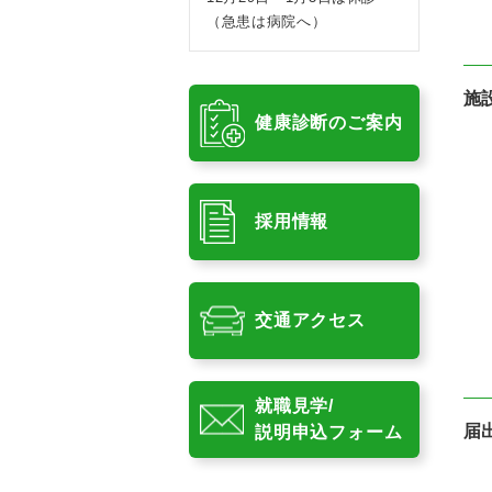
（急患は病院へ）
施
健康診断のご案内
採用情報
交通アクセス
就職見学/
届
説明申込フォーム