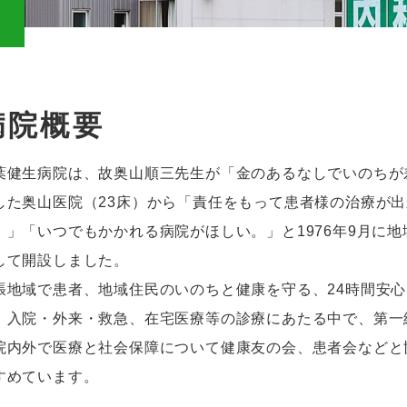
内
病院概要
葉健生病院は、故奥山順三先生が「金のあるなしでいのちが差
した奥山医院（23床）から「責任をもって患者様の治療が
。」「いつでもかかれる病院がほしい。」と1976年9月に地
して開設しました。
張地域で患者、地域住民のいのちと健康を守る、24時間安
、入院・外来・救急、在宅医療等の診療にあたる中で、第一
院内外で医療と社会保障について健康友の会、患者会などと
すめています。