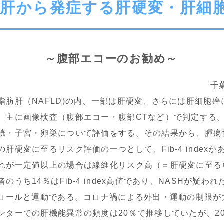
肪肝から発症する肝硬変・肝細
～腹部エコーのお勧め～
千
肝（NAFLD)の内、一部は肝硬変、さらには肝細胞癌に
、主に画像検査（腹部エコー・腹部CTなど）で判定する
胱・子宮・卵巣について評価をする。その結果から、腫瘍
硬変に至るリスク評価の一つとして、Fib-4 indexが
れが一定値以上の場合は線維化リスク高（＝肝硬変に至る
ち14％はFib-4 index高値であり、NASHが疑われ
ロールと運動である。コロナ禍による外出・運動の制限が
ターでの肝機能異常の頻度は20％で推移していたが、20